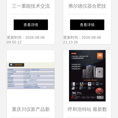
三一重能技术交流
弗尔德仪器合肥技
第二站 走进中南
术交流会圆满成功
查看详情
查看详情
院，共话新能源未
深度交流，共创未
更新时间：2026-08-06
更新时间：2026-08-06
09:55:12
21:13:26
来
来
重庆川仪新产品新
呼和浩特站 最新数